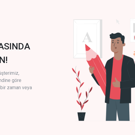
ASINDA
N!
üşterimiz,
endine göre
i bir zaman veya