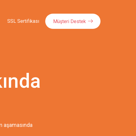
SSL Sertifikası
Müşteri Destek
kında
pım aşamasında