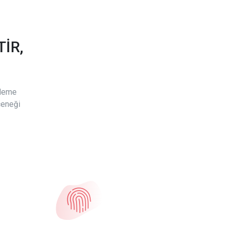
İR,
ödeme
çeneği